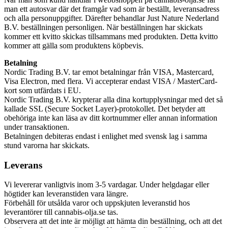
man ett autosvar där det framgår vad som är beställt, leveransadress
och alla personuppgifter. Därefter behandlar Just Nature Nederland
B.V. beställningen personligen. När beställningen har skickats
kommer ett kvitto skickas tillsammans med produkten. Detta kvitto
kommer att gälla som produktens köpbevis.
Betalning
Nordic Trading B.V. tar emot betalningar från VISA, Mastercard,
Visa Electron, med flera. Vi accepterar endast VISA / MasterCard-
kort som utfärdats i EU.
Nordic Trading B.V. krypterar alla dina kortupplysningar med det så
kallade SSL (Secure Socket Layer)-protokollet. Det betyder att
obehöriga inte kan läsa av ditt kortnummer eller annan information
under transaktionen.
Betalningen debiteras endast i enlighet med svensk lag i samma
stund varorna har skickats.
Leverans
Vi levererar vanligtvis inom 3-5 vardagar. Under helgdagar eller
högtider kan leveranstiden vara längre.
Förbehåll för utsålda varor och uppskjuten leveranstid hos
leverantörer till cannabis-olja.se tas.
Observera att det inte är möjligt att hämta din beställning, och att det