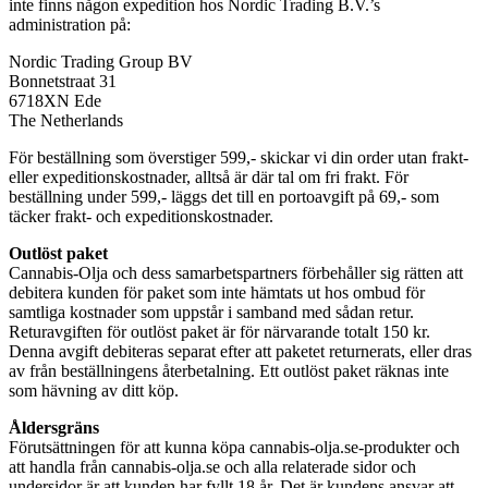
inte finns någon expedition hos Nordic Trading B.V.’s
administration på:
Nordic Trading Group BV
Bonnetstraat 31
6718XN Ede
The Netherlands
För beställning som överstiger 599,- skickar vi din order utan frakt-
eller expeditionskostnader, alltså är där tal om fri frakt. För
beställning under 599,- läggs det till en portoavgift på 69,- som
täcker frakt- och expeditionskostnader.
Outlöst paket
Cannabis-Olja och dess samarbetspartners förbehåller sig rätten att
debitera kunden för paket som inte hämtats ut hos ombud för
samtliga kostnader som uppstår i samband med sådan retur.
Returavgiften för outlöst paket är för närvarande totalt 150 kr.
Denna avgift debiteras separat efter att paketet returnerats, eller dras
av från beställningens återbetalning. Ett outlöst paket räknas inte
som hävning av ditt köp.
Åldersgräns
Förutsättningen för att kunna köpa cannabis-olja.se-produkter och
att handla från cannabis-olja.se och alla relaterade sidor och
undersidor är att kunden har fyllt 18 år. Det är kundens ansvar att