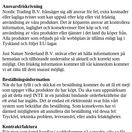
Ansvarsfriskrivning
Nordic Trading B.V. frånsäger sig allt ansvar för fel, extra kostnader
eller lagliga tvister som kan uppstå efter köp eller vid felaktig
användning av våra produkter. Det är köparens ansvar att kontrollera
information, laglighet och konsekvenser före köp och vid
användning av våra produkter eller tjänster i det land du köper från.
Alla produkter som erbjuds på vår webbplats är tillåtna enligt lag i
Tyskland och följer EU-lagar.
Just Nature Nederland B.V. strävar efter att hålla informationen på
hemsidan och tillhörande undersidor så aktuell och korrekt som
möjligt. Om felaktig information kommer till vår kännedom kommer
vi att rätta till dem snarast möjligt.
Beställningsinformation
När du har fyllt i och skickat en beställning kommer du att få ett mejl
som uppger vilka produkter du har köpt. Du ska vara uppmärksam
på att detta mejl INTE är en juridiskt bindande orderbekräftelse där
ett avtal har ingåtts. Det är endast ett elektroniskt svar från vårt
system som bekräftar din beställning. Som konsekvens har vi
därmed möjligheten att annullera din beställning vid dessa fel:
Tryckfel, tekniska problem, leveransfel, eller andra felaktigheter.
Kontrakt/faktura
När man som kund handlar i webbshoppen på cannabis-olja.se får