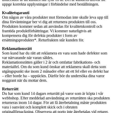
uppge korrekta upplysningar i förbindelse med beställningen.
Kvalitetsgaranti
Om någon av våra produkter mot förmodan inte skulle leva upp till
dina förväntningar ber vi dig att returnera produkten till oss.
Produkten kommer sedan att användas för kvalitetskontroll och
framtida produktförbättringar. Vi kommer naturligtvis att
kompensera dig för defekta produkter i form av
ersättningsprodukter*. Returfrakten står kunden för.
Reklamationsrätt
Som kund har du rätt att reklamera en vara som hade defekter som
var närvarande när varan såldes.
Reklamationsrätten gäller i 2 år och omfattar fabrikations- och
materialfel. Om du som kund önskar att reklamera skall detta som
utgångspunkt ske inom 2 månader efter att ett fel eller en defekt har
– eller borde ha – upptäckts. Därför bör du undersöka dina varor
noggrant när du mottar dem.
Returrätt
Du har som kund 14 dagars returrätt på varor som är köpta i vår
webbshop. Efter meddelad användning av returrätten ska produkten
returneras inom 14 dagar. För att få återbetalning måste produkten
vara i oanvänt och komplett skick och i obruten
originalförpackning. Observera att porto inte återbetalas vid returer.