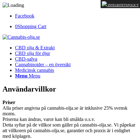
INTEGRITETSPOLICY
Facebook
0
Shopping Cart
CBD olja & Extrakt
CBD olja för djur
CBD-salva
Cannabinoider – en översikt
Medicinsk cannabis
Menu
Menu
Användarvillkor
Priser
Alla priser angivna på cannabis-olja.se är inklusive 25% svensk
moms.
Priserna kan ändras, varor kan bli utsålda o.s.v.
Detta syftar på de villkor som gäller på cannabis-olja.se. Vi påpekar
att villkoren på cannabis-olja.se, garantier och praxis är i enlighet
med köplagen.