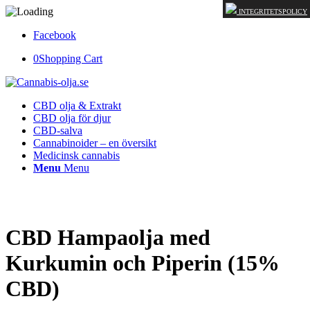
INTEGRITETSPOLICY
Facebook
0
Shopping Cart
CBD olja & Extrakt
CBD olja för djur
CBD-salva
Cannabinoider – en översikt
Medicinsk cannabis
Menu
Menu
CBD Hampaolja med
Kurkumin och Piperin (15%
CBD)