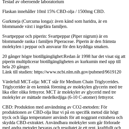
Testad av oberoende laboratorium
Flaskan innehåller 10ml 15% CBD-olja / 1500mg CBD.
Gurkmeja (Curcuma longa): även känd som haridra, är en
blommande växt i ingefära familjen.
Svartpeppar och piperin: Svartpeppar (Piper nigrum) är en
blommande ranka i familjen Piperaceae. Piperin är den främsta
molekylen i peppar och ansvarar för den kryddiga smaken.
20 gånger högre biotillgänglighet:Redan år 1998 har det visat sig att
piperin multiplicerar biotillgängligheten av kurkumin med upp till
hela 20 gånger.
Länk till studien: https://www.ncbi.nlm.nih.gov/pubmed/9619120
Värdefull MCT-olja: MCT står för Medium Chain Triglycerides.
Triglycerider är en kemisk förening av molekylen glycerin med tre
lika eller olika fettsyror. MCT är molekyler av glycerid med tre
molekyler av mättade medelkedjiga (6-10 C-atomer) fettsyror.
CBD: Produktion med användning av CO2-metoden: För
produktionen av CBD-olja litar vi på en specifik metod där högt
tryck och låga temperaturer används för att noggrant extrahera och
skydda CBD-extraktet. Användbara molekyler som går förlorade
med andra metoder bevaras och resultatet är ett rent, kraftfullt och