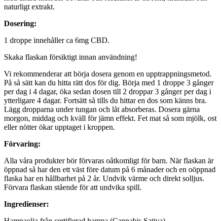
naturligt extrakt.
Dosering:
1 droppe innehåller ca 6mg CBD.
Skaka flaskan försiktigt innan användning!
Vi rekommenderar att börja dosera genom en upptrappningsmetod.
På så sätt kan du hitta rätt dos för dig. Börja med 1 droppe 3 gånger
per dag i 4 dagar, öka sedan dosen till 2 droppar 3 gånger per dag i
ytterligare 4 dagar. Fortsätt så tills du hittar en dos som känns bra.
Lägg dropparna under tungan och låt absorberas. Dosera gärna
morgon, middag och kväll för jämn effekt. Fet mat så som mjölk, ost
eller nötter ökar upptaget i kroppen.
Förvaring:
Alla våra produkter bör förvaras oåtkomligt för barn. När flaskan är
öppnad så har den ett väst före datum på 6 månader och en oöppnad
flaska har en hållbarhet på 2 år. Undvik värme och direkt solljus.
Förvara flaskan stående för att undvika spill.
Ingredienser:
Hampaolja från certifierad hampa (Cannabis Sativa)