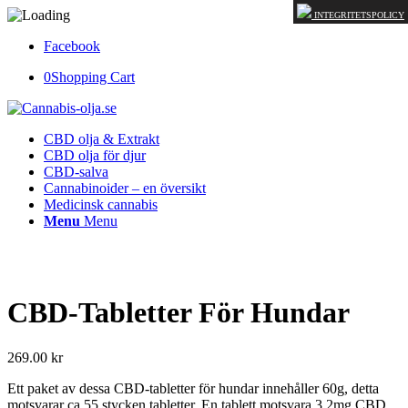
INTEGRITETSPOLICY
Facebook
0
Shopping Cart
CBD olja & Extrakt
CBD olja för djur
CBD-salva
Cannabinoider – en översikt
Medicinsk cannabis
Menu
Menu
CBD-Tabletter För Hundar
269.00
kr
Ett paket av dessa CBD-tabletter för hundar innehåller 60g, detta
motsvarar ca 55 stycken tabletter. En tablett motsvara 3,2mg CBD.