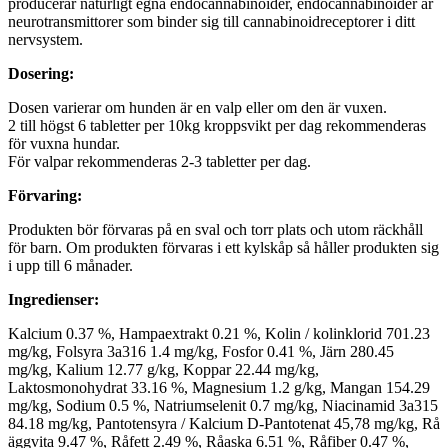
producerar naturligt egna endocannabinoider, endocannabinoider är
neurotransmittorer som binder sig till cannabinoidreceptorer i ditt
nervsystem.
Dosering:
Dosen varierar om hunden är en valp eller om den är vuxen.
2 till högst 6 tabletter per 10kg kroppsvikt per dag rekommenderas
för vuxna hundar.
För valpar rekommenderas 2-3 tabletter per dag.
Förvaring:
Produkten bör förvaras på en sval och torr plats och utom räckhåll
för barn. Om produkten förvaras i ett kylskåp så håller produkten sig
i upp till 6 månader.
Ingredienser:
Kalcium 0.37 %, Hampaextrakt 0.21 %, Kolin / kolinklorid 701.23
mg/kg, Folsyra 3a316 1.4 mg/kg, Fosfor 0.41 %, Järn 280.45
mg/kg, Kalium 12.77 g/kg, Koppar 22.44 mg/kg,
Laktosmonohydrat 33.16 %, Magnesium 1.2 g/kg, Mangan 154.29
mg/kg, Sodium 0.5 %, Natriumselenit 0.7 mg/kg, Niacinamid 3a315
84.18 mg/kg, Pantotensyra / Kalcium D-Pantotenat 45,78 mg/kg, Rå
äggvita 9.47 %, Råfett 2.49 %, Råaska 6.51 %, Råfiber 0.47 %,