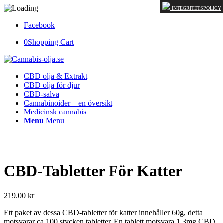
INTEGRITETSPOLICY
Facebook
0
Shopping Cart
CBD olja & Extrakt
CBD olja för djur
CBD-salva
Cannabinoider – en översikt
Medicinsk cannabis
Menu
Menu
CBD-Tabletter För Katter
219.00
kr
Ett paket av dessa CBD-tabletter för katter innehåller 60g, detta
motsvarar ca 100 stycken tabletter. En tablett motsvara 1,3mg CBD.