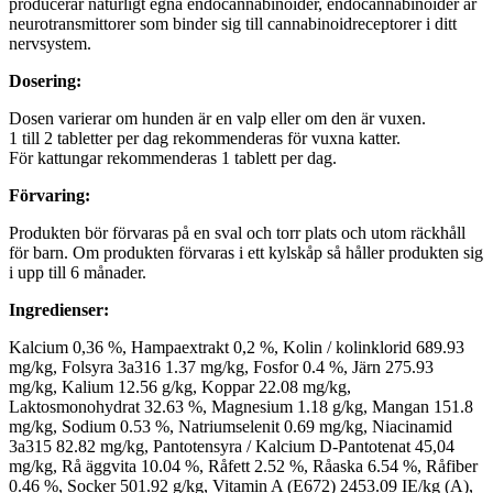
producerar naturligt egna endocannabinoider, endocannabinoider är
neurotransmittorer som binder sig till cannabinoidreceptorer i ditt
nervsystem.
Dosering:
Dosen varierar om hunden är en valp eller om den är vuxen.
1 till 2 tabletter per dag rekommenderas för vuxna katter.
För kattungar rekommenderas 1 tablett per dag.
Förvaring:
Produkten bör förvaras på en sval och torr plats och utom räckhåll
för barn. Om produkten förvaras i ett kylskåp så håller produkten sig
i upp till 6 månader.
Ingredienser:
Kalcium 0,36 %, Hampaextrakt 0,2 %, Kolin / kolinklorid 689.93
mg/kg, Folsyra 3a316 1.37 mg/kg, Fosfor 0.4 %, Järn 275.93
mg/kg, Kalium 12.56 g/kg, Koppar 22.08 mg/kg,
Laktosmonohydrat 32.63 %, Magnesium 1.18 g/kg, Mangan 151.8
mg/kg, Sodium 0.53 %, Natriumselenit 0.69 mg/kg, Niacinamid
3a315 82.82 mg/kg, Pantotensyra / Kalcium D-Pantotenat 45,04
mg/kg, Rå äggvita 10.04 %, Råfett 2.52 %, Råaska 6.54 %, Råfiber
0.46 %, Socker 501.92 g/kg, Vitamin A (E672) 2453.09 IE/kg (A),